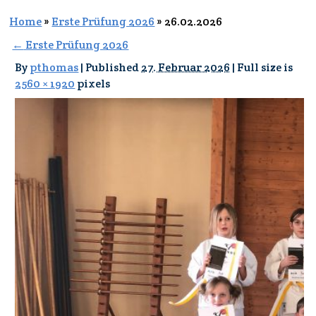
Home
»
Erste Prüfung 2026
»
26.02.2026
←
Erste Prüfung 2026
By
pthomas
|
Published
27. Februar 2026
|
Full size is
2560 × 1920
pixels