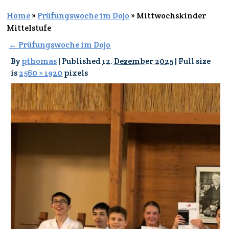
Home
»
Prüfungswoche im Dojo
»
Mittwochskinder
Mittelstufe
←
Prüfungswoche im Dojo
By
pthomas
|
Published
12. Dezember 2025
|
Full size
is
2560 × 1920
pixels