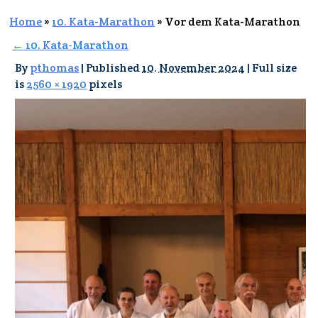
Home
»
10. Kata-Marathon
»
Vor dem Kata-Marathon
←
10. Kata-Marathon
By
pthomas
|
Published
10. November 2024
|
Full size
is
2560 × 1920
pixels