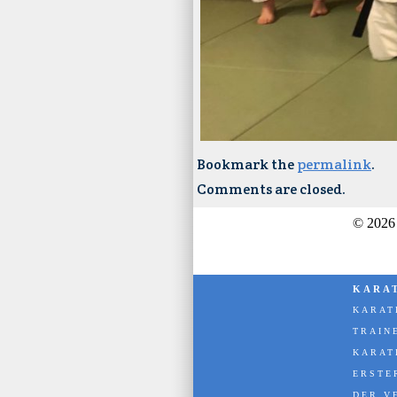
Bookmark the
permalink
.
Comments are closed.
© 2026
KARA
KARAT
TRAIN
KARAT
ERSTE
DER V