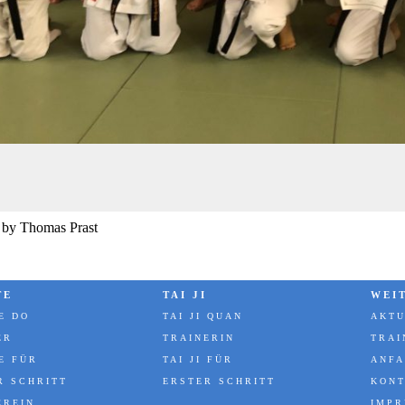
 by Thomas Prast
TE
TAI JI
WEI
E DO
TAI JI QUAN
AKTU
ER
TRAINERIN
TRAI
E FÜR
TAI JI FÜR
ANFA
R SCHRITT
ERSTER SCHRITT
KON
EREIN
IMP