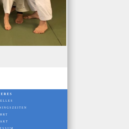
TERES
ELLES
NINGSZEITEN
HRT
TAKT
RESSUM