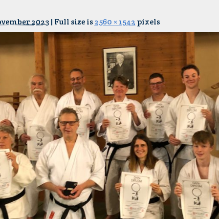
ovember 2023
|
Full size is
2560 × 1542
pixels