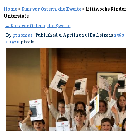
Home
»
Kurz vor Ostern, die Zweite
»
Mittwochs Kinder
Unterstufe
←
Kurz vor Ostern, die Zweite
By
pthomas
|
Published
3. April 2023
|
Full size is
2560
× 1920
pixels