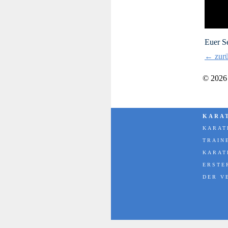
Pl
Euer S
← zur
© 2026
KARA
KARAT
TRAIN
KARAT
ERSTE
DER V