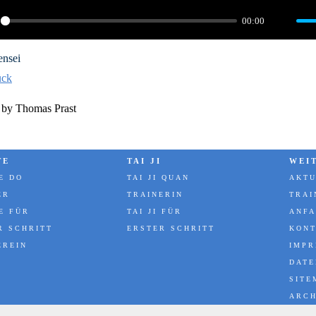
00:00
ay
Mute
ensei
ück
 by Thomas Prast
TE
TAI JI
WEI
E DO
TAI JI QUAN
AKTU
ER
TRAINERIN
TRAI
E FÜR
TAI JI FÜR
ANFA
R SCHRITT
ERSTER SCHRITT
KON
EREIN
IMP
DAT
SITE
ARCH