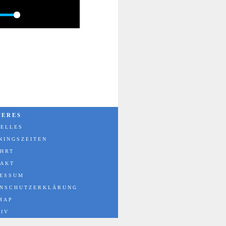
Settings
PIP
Enter
fullscreen
TERES
ELLES
NINGSZEITEN
HRT
TAKT
RESSUM
ENSCHUTZERKLÄRUNG
MAP
IV