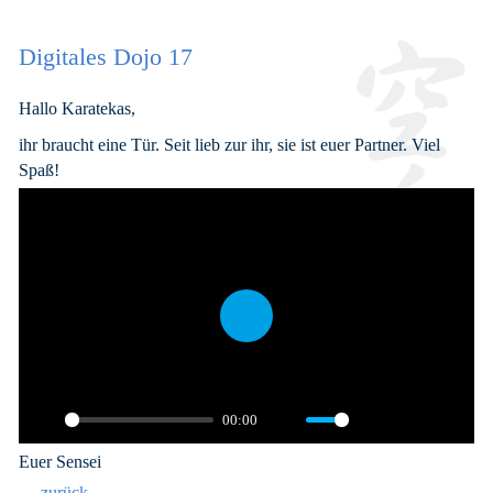
Digitales Dojo 17
Hallo Karatekas,
ihr braucht eine Tür. Seit lieb zur ihr, sie ist euer Partner. Viel
Spaß!
Play
00:00
Play
Mute
Settings
PIP
Enter
Euer Sensei
fullsc
← zurück