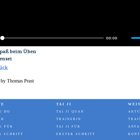
00:00
ay
Mute
Spaß beim Üben
ensei
ück
 by Thomas Prast
TE
TAI JI
WEI
E DO
TAI JI QUAN
AKTU
ER
TRAINERIN
TRAI
E FÜR
TAI JI FÜR
ANFA
R SCHRITT
ERSTER SCHRITT
KON