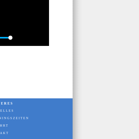
Settings
PIP
Enter
fullscreen
TERES
ELLES
NINGSZEITEN
HRT
TAKT