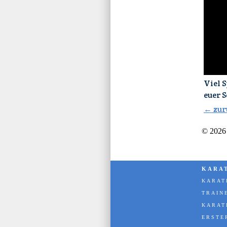
Pl
Viel 
euer S
← zur
© 2026
KARA
KARAT
TRAIN
KARAT
ERSTE