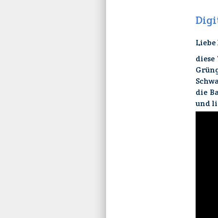
Digi
Liebe
diese
Grüng
Schwa
die B
und l